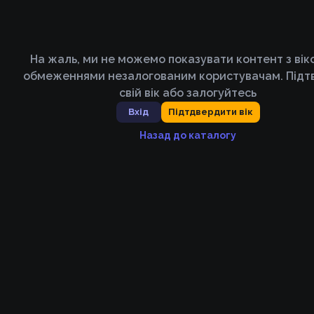
На жаль, ми не можемо показувати контент з ві
обмеженнями незалогованим користувачам. Підт
свій вік або залогуйтесь
Вхід
Підтдвердити вік
Назад до каталогу