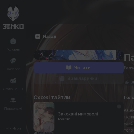
Назад
Головна
П
Читати
Fans
Каталог
В закладинки
В
Оголошення
Схожі тайтли
Гол
Персонажі
Kale
Закохані мимоволі
післ
Манхва
найб
Міні-Ігри
того