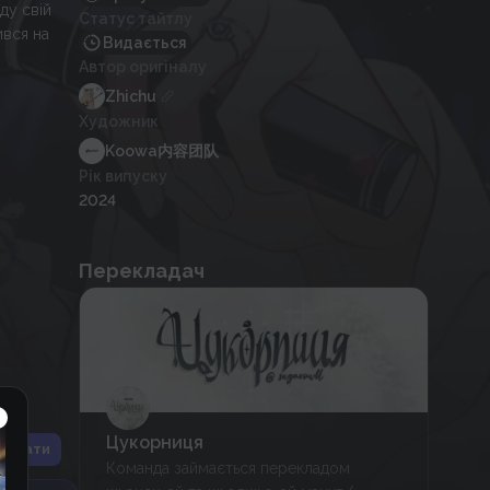
ду свій
Статус тайтлу
ився на
Видається
Автор оригіналу
Zhichu
Художник
Koowa内容团队
Рік випуску
2024
Перекладач
Цукорниця
іслати
Команда займається перекладом