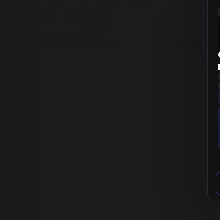
Г
C
к
к
До