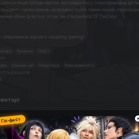
Цзюєся лише забрав квиток, вкусивши його, поки приводив до ла
. Інцидент «залякування» всередині групи, таким чином, перетвор
лений обмін фліртом, отож так створилася СР ТінЦзює.
 спарювання, від англ. coupling (pairing).
оловік
Кохання
Побут
ри
едія
Шьонен-ай
Романтика
Повсякденність
кість розділів
5
ентарі
Гік-фест
Спойлер
Над