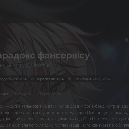
арадокс фансервiсу
ervice Paradox
/
营业悖论
подобайок:
234
Переглядів:
664
В закладинках у:
296
овне
Розділи
Персонажі
ido — дуже талановитий, втім маловідомий бойз-бенд, котрий зд
я появи відео, знятого у аеропорту. На відео Пей Тінсун, наймоло
унтівніший учасник групи, «знущався» над Фан Цзюєся-геге, при
 до стіни, після чого лагідно поплескавши його квитком по облич