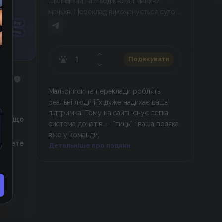
шьонен-ай та шьоджьо-ай манхв/
маньхв. Переклад виконанується суто в
ознайомчих цілях.
Подякувати
Мальописи та переклади роблять
реальні люди і їх дуже надихає ваша
підтримка! Тому на сайті існує легка
». Якщо
система донатів — *тиць* і ваша подяка
го
вже у команди.
 можете
Детальніше про подяки
нди.