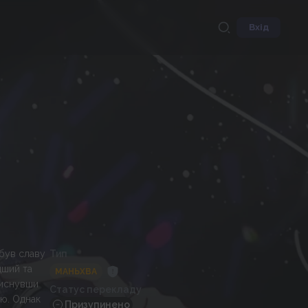
Вхід
обув славу
Тип
дший та
МАНЬХВА
тиснувши
Статус перекладу
чю. Однак
Призупинено