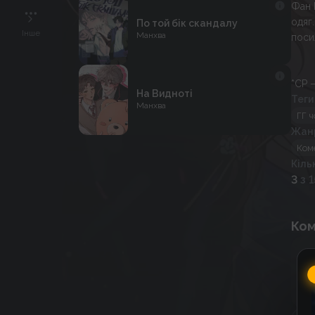
Фан 
одяг
По той бік скандалу
Інше
Манхва
поси
*CP —
На Видноті
Теги
Манхва
ГГ ч
Жан
Ком
Кіль
3
з 1
Ком