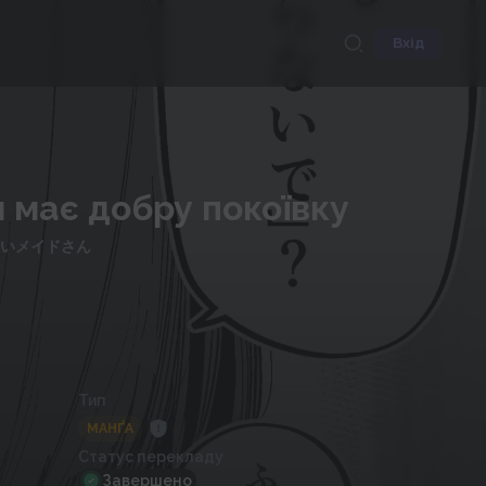
Вхід
 має добру покоївку
いメイドさん
Тип
МАНҐА
Статус перекладу
Завершено