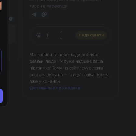
твори в перекладі
Подякувати
Мальописи та переклади роблять
реальні люди і їх дуже надихає ваша
підтримка! Тому на сайті існує легка
система донатів — *тиць* і ваша подяка
вже у команди.
Детальніше про подяки