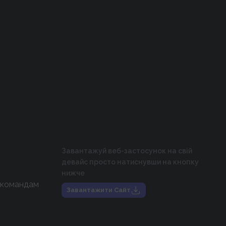
Завантажуй веб-застосунок на свій
девайс просто натиснувши на кнопку
нижче
 командам
Завантажити Сайт