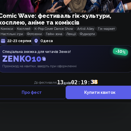
Відповісти
0
Comic Wave: фестиваль гік-культури,
АНОНІМКА
2 роки тому
Марево
косплею, аніме та коміксів
Дякую^.^
Комікси
Косплей
K-Pop Cover Dance Show
Artist Alley
Гік-маркет
Настільні ігри
Фотозони
Гейм-зона
Лекції
Фудкорти
Оцінка 5/10
22-23 серпня
Одеса
Відповісти
0
-
10
%
Спеціальна знижка для читачів Зенко!
ZENKO10
Промокод на квитки, введіть при оформленні
13
02
:
19
:
38
До фестивалю
днів
Про фест
Купити квиток