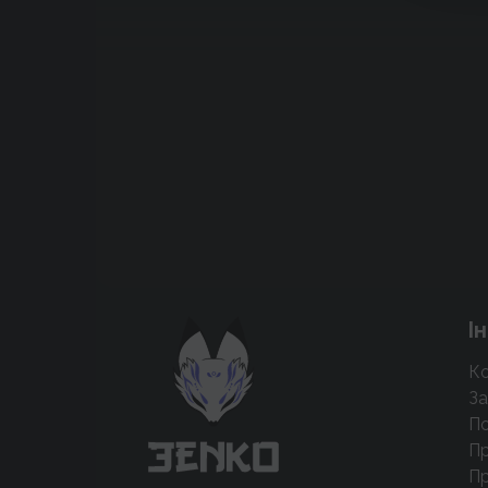
Підтримати проєкт для розвитку
І
крутих нововведень
Ко
Підтримати проєкт
За
По
Пр
Пр