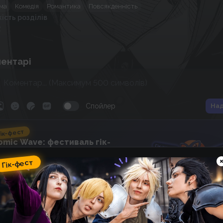
ма
Комедія
Романтика
Повсякденність
кість розділів
2
ентарі
Спойлер
Над
ік-фест
omic Wave: фестиваль гік-
ультури, косплею, аніме та
оміксів
Гік-фест
13
02
:
19
:
38
 фестивалю
днів
2 роки тому
Morfefla
О я на Mangadex побачив цю цяцьку 🤭