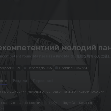
екомпетентний молодий пан
Incompetent Young Master Has a Kind Maid
/
無能な坊ちゃんに優し
подобайок:
71
Переглядів:
355
В закладинках у:
43
овне
Розділи
Персонажі
а про відносини малодого господаря та його яндере покоївки
жінка
Фетиш
Епізод життя
Побут
Дружба
Кохання
ри