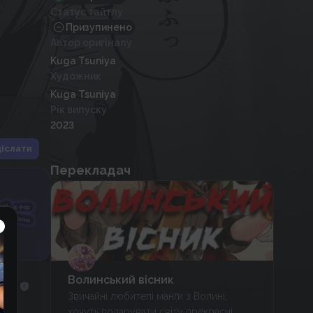
Статус тайтлу
Призупинено
Автор оригіналу
Kuga Tsuniya
Художник
Kuga Tsuniya
Рік випуску
2023
іслати
Перекладач
Волинський вісник
Звичайні любителі манґи з Волині,
хочуть подарувати світу прекрасні