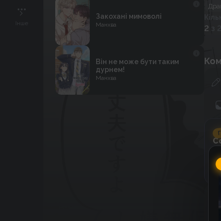
Дра
Закохані мимоволі
Кіль
Інше
Манхва
2
з 
Ком
Він не може бути таким
дурнем!
Манхва
Г
C
к
к
До