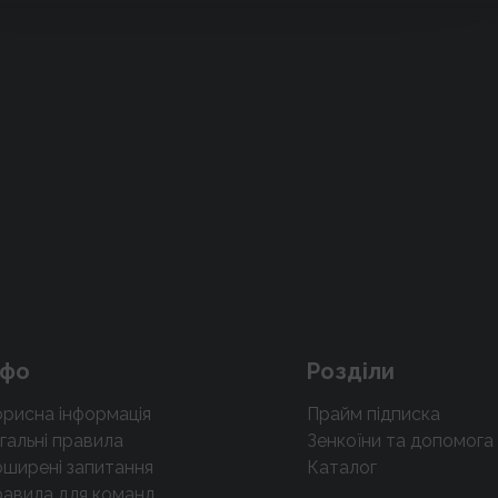
нфо
Розділи
рисна інформація
Прайм підписка
гальні правила
Зенкоїни та допомога
ширені запитання
Каталог
авила для команд