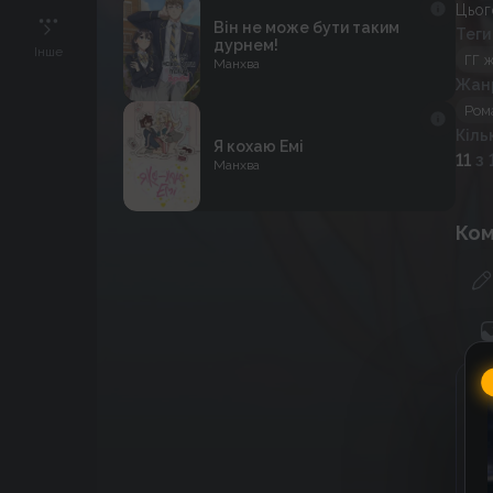
Цьог
Він не може бути таким
Теги
дурнем!
Інше
ГГ 
Манхва
Жан
Ром
Кіль
Я кохаю Емі
11
з 
Манхва
Ком
Г
C
к
к
До