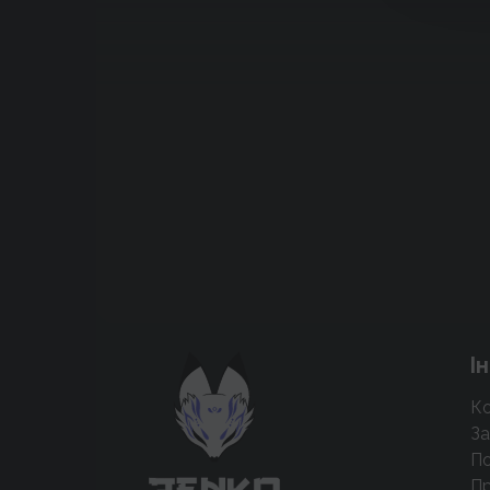
Підтримати проєкт для розвитку
І
крутих нововведень
Ко
Підтримати проєкт
За
По
Пр