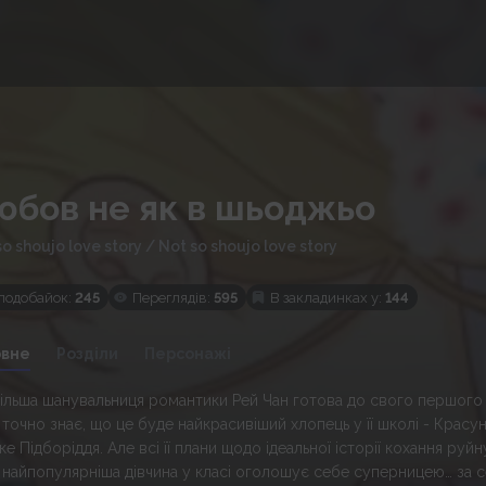
юбов не як в шьоджьо
so shoujo love story
/
Not so shoujo love story
подобайок:
245
Переглядів:
595
В закладинках у:
144
овне
Розділи
Персонажі
ільша шанувальниця романтики Рей Чан готова до свого першого х
 точно знає, що це буде найкрасивіший хлопець у її школі - Красу
е Підборіддя. Але всі її плани щодо ідеальної історії кохання руйн
 найпопулярніша дівчина у класі оголошує себе суперницею… за с