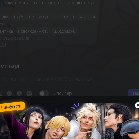
о року починається її любов не як у шьоджьо!
жінка
Любовний трикутник
Школа
Кохання
ри
антика
Повсякденність
Шьоджьо-ай
кість розділів
121
ентарі
Спойлер
Над
Гік-фест
ік-фест
omic Wave: фестиваль гік-
ультури, косплею, аніме та
оміксів
12
19
:
33
:
28
 фестивалю
днів