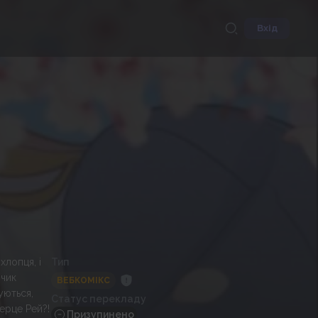
Вхід
лопця, і
Тип
нчик
ВЕБКОМІКС
уються,
Статус перекладу
ерце Рей?!
Призупинено