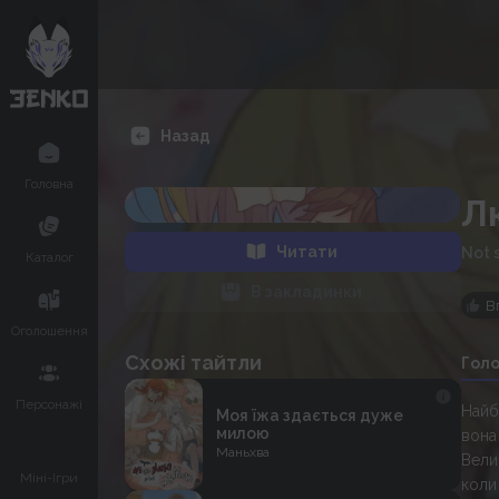
Назад
Головна
Л
Читати
Not 
Каталог
В закладинки
В
Оголошення
Схожі тайтли
Гол
Персонажі
Найб
Моя їжа здається дуже
милою
вона
Маньхва
Велик
Міні-Ігри
коли