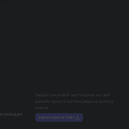
Завантажуй веб-застосунок на свій
девайс просто натиснувши на кнопку
нижче
 командам
Завантажити Сайт