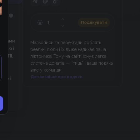
Подякувати
, я
шу
одинами
Мальописи та переклади роблять
лінію і
реальні люди і їх дуже надихає ваша
 ТУПІ,
підтримка! Тому на сайті існує легка
система донатів — *тиць* і ваша подяка
вже у команди.
му
Детальніше про подяки
нно і