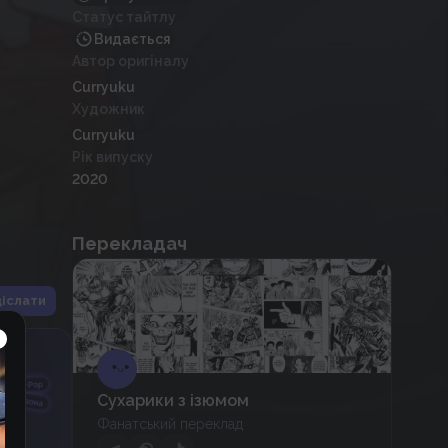
Статус тайтлу
Видається
Автор оригіналу
Curryuku
Художник
Curryuku
Рік випуску
2020
Перекладач
іслати
Сухарики з ізюмом
Фанатський переклад