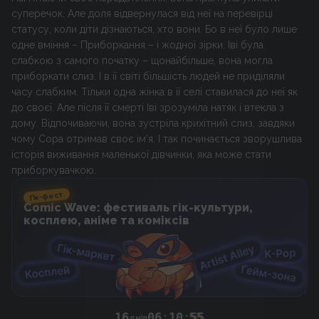
суперечок. Але доля відвернулася від неї на перевірці
статусу, коли діти дізнаються, хто вони. Бо в неї було лише
одне вміння – Приборкання – і жодної зірки. Іві була
слабкою з самого початку – щонайбільше, вона могла
приборкати слиз. І в її світі більшість людей не приділяли
часу слабким. Тільки одна жінка в її селі ставилася до неї як
до своєї. Але після її смерті Іві зрозуміла натяк і втекла з
дому. Відпочиваючи, вона зустріла крихітний слиз, завдяки
чому Сора отримав своє ім’я. І так починається зворушлива
історія виживання маленької дівчинки, яка може стати
приборкувачкою.
Гік-фест
Comic Wave: фестиваль гік-культури,
косплею, аніме та коміксів
16
06
:
10
:
55
днів