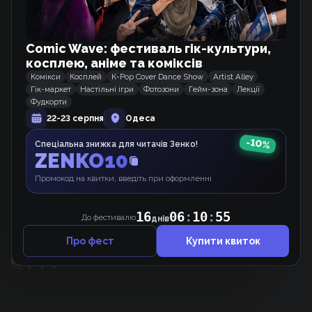
Comic Wave: фестиваль гік-культури,
Схожі тайтли
косплею, аніме та коміксів
Комікси
Косплей
K-Pop Cover Dance Show
Artist Alley
Цукор і мечі.
Гік-маркет
Настільні ігри
Фотозони
Гейм-зона
Лекції
Вебкомікс
Фудкорти
22-23 серпня
Одеса
-
10
%
Спеціальна знижка для читачів Зенко!
ZENKO10
Домогосподарка першого рівня.
Вебкомікс
Промокод на квитки, введіть при оформленні
16
06
:
10
:
55
До фестивалю
днів
Принцеса-віщунка
Манхва
Про фест
Купити квиток