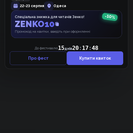
22-23 серпня
Одеса
Хом'ячок
Маньхва
-
10
%
Спеціальна знижка для читачів Зенко!
ZENKO10
Промокод на квитки, введіть при оформленні
15
20
:
17
:
48
До фестивалю
днів
Про фест
Купити квиток