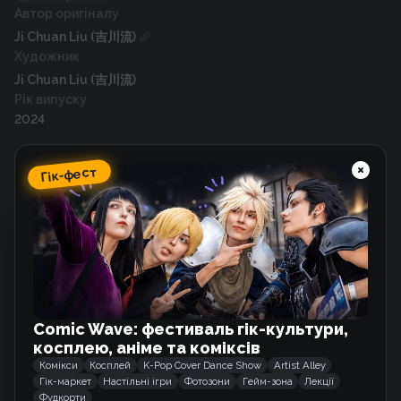
Автор оригіналу
Ji Chuan Liu (吉川流)
Художник
Ji Chuan Liu (吉川流)
Рік випуску
2024
Гік-фест
Схожі тайтли
Мій кіт трохи інший
Маньхва
Comic Wave: фестиваль гік-культури,
Таємне кохання
косплею, аніме та коміксів
Маньхва
Комікси
Косплей
K-Pop Cover Dance Show
Artist Alley
Гік-маркет
Настільні ігри
Фотозони
Гейм-зона
Лекції
Фудкорти