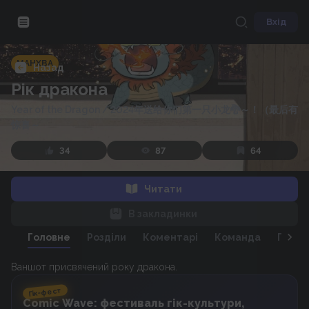
Вхід
МАНХВА
Назад
Рік дракона
Year of the Dragon
/
2024年送给你们第一只小龙🐉～！（最后有
惊喜～
34
87
64
Читати
В закладинки
Головне
Розділи
Коментарі
Команда
Персо
Ваншот присвячений року дракона.
Гік-фест
Comic Wave: фестиваль гік-культури,