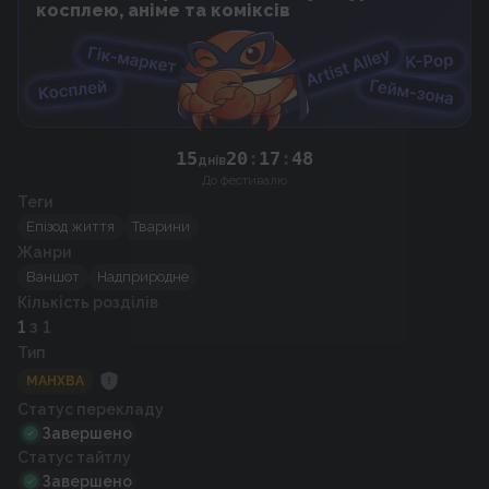
косплею, аніме та коміксів
15
20
:
17
:
47
днів
До фестивалю
Теги
Епізод життя
Тварини
Жанри
Ваншот
Надприродне
Кількість розділів
1
з 1
Тип
МАНХВА
Статус перекладу
Завершено
Статус тайтлу
Завершено