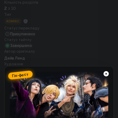
Кількість розділів
2
з 10
Тип
КОМІКС
Статус перекладу
Призупинено
Статус тайтлу
Завершено
Автор оригіналу
Дейв Ленд
Художник
Девіде Фаббрі
Гік-фест
Рік випуску
2001
Схожі тайтли