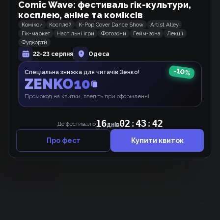
Comic Wave: фестиваль гік-культури,
Бетмен: Пригоди родини Вейнів
Вебкомікс
косплею, аніме та коміксів
Комікси
Косплей
K-Pop Cover Dance Show
Artist Alley
Гік-маркет
Настільні ігри
Фотозони
Гейм-зона
Лекції
Фудкорти
Від Солдата до Монарха
22-23 серпня
Одеса
Манхва
-
10
%
Спеціальна знижка для читачів Зенко!
ZENKO10
Промокод на квитки, введіть при оформленні
Ліквідатори
Мальопис
16
02
:
43
:
42
До фестивалю
днів
Про фест
Купити квиток