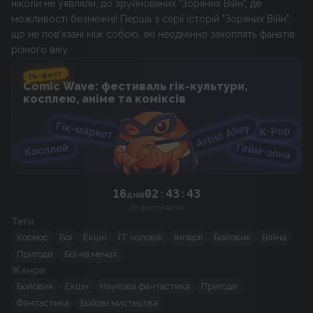
ніколи не уявляли, до зруйнованих "Зоряних Війн", де
можливості безмежні! Перша з серії історій "Зоряних Війн",
що не пов'язані між собою, які неодмінно захоплять фанатів
різного віку.
Гік-фест
Comic Wave: фестиваль гік-культури,
косплею, аніме та коміксів
42
16
02
:
43
:
днів
До фестивалю
Теги
Космос
Бої
Екшн
ГГ чоловік
Імперії
Бойовик
Війна
Пригоди
Бої на мечах
Жанри
Бойовик
Екшн
Наукова фантастика
Пригоди
Фантастика
Бойові мистецтва