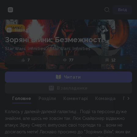
Вхід
КОМІКС
Назад
Зоряні Війни: Безмежності
Star Wars: Infinities
/
Star Wars: Infinities
7
77
12
Читати
В закладинки
Головне
Розділи
Коментарі
Команда
Персо
Колись у далекій-далекій галактиці... Події та персони дуже
знайомі, але щось не зовсім так. Люк Скайвокер відважно
атакує Зірку Смерті, випускає свої торпеди та ... вони не
досягають мети! Ласкаво просимо до "Зоряних Війн", яких ви