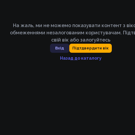
На жаль, ми не можемо показувати контент з ві
обмеженнями незалогованим користувачам. Підт
свій вік або залогуйтесь
Вхід
Підтдвердити вік
Назад до каталогу