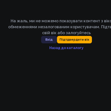
На жаль, ми не можемо показувати контент з ві
обмеженнями незалогованим користувачам. Підт
свій вік або залогуйтесь
Вхід
Підтдвердити вік
Назад до каталогу