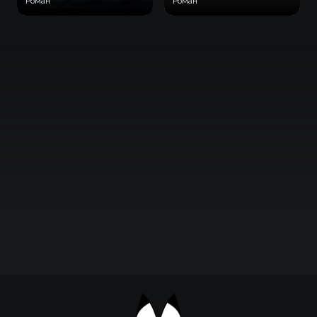
Роман
Роман
Підтримати проєкт для розвитку
крутих нововведень