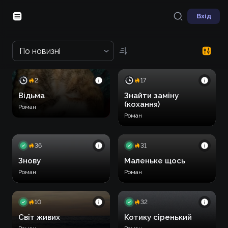
Вхід
По новизні
2
17
Відьма
Знайти заміну
(кохання)
Роман
Роман
36
31
Знову
Маленьке щось
Роман
Роман
10
32
Світ живих
Котику сіренький