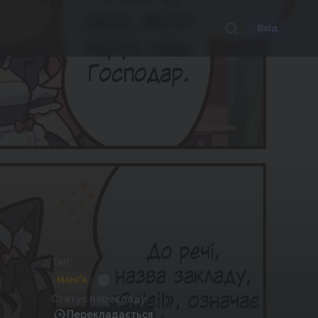
Вхід
Тип
МАНҐА
Статус перекладу
Перекладається