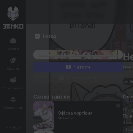
Назад
Головна
Н
Читати
Nek
Каталог
В закладинки
В
Оголошення
Схожі тайтли
Гол
Персонажі
Офіц
Офісна чортівня
Приг
Мальопис
Теги
Міні-Ігри
Зві