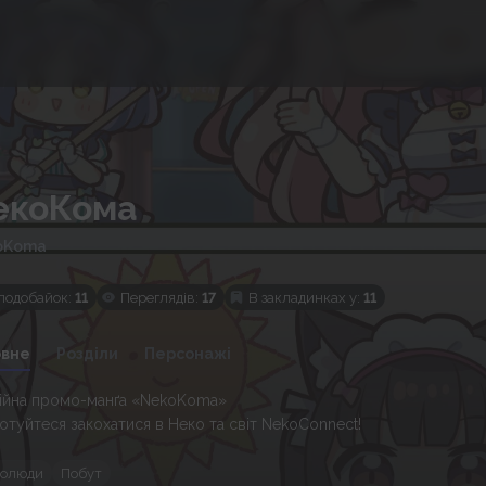
екоКома
oKoma
подобайок:
11
Переглядів:
17
В закладинках у:
11
овне
Розділи
Персонажі
ійна промо-манґа «NekoKoma»
отуйтеся закохатися в Неко та світ NekoConnect!
ролюди
Побут