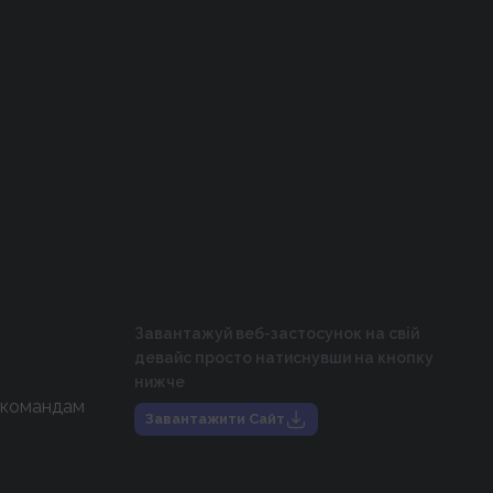
Завантажуй веб-застосунок на свій
девайс просто натиснувши на кнопку
нижче
 командам
Завантажити Сайт