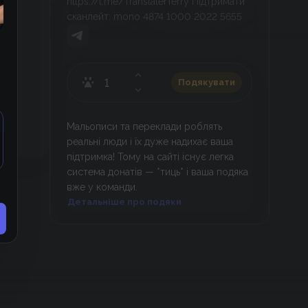
https://t.me/TranslaterTerry Підтримати
сканлейт: mono 4874 1000 2022 5655
Подякувати
Мальописи та переклади роблять
реальні люди і їх дуже надихає ваша
підтримка! Тому на сайті існує легка
система донатів — *тиць* і ваша подяка
вже у команди.
Детальніше про подяки