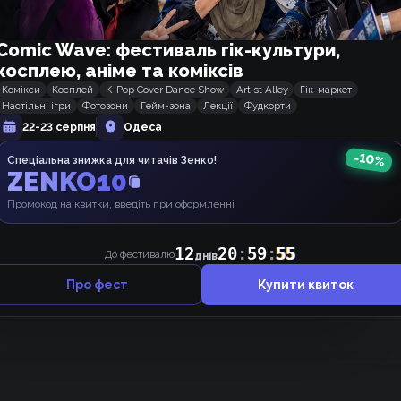
Comic Wave: фестиваль гік-культури,
косплею, аніме та коміксів
Комікси
Косплей
K-Pop Cover Dance Show
Artist Alley
Гік-маркет
Настільні ігри
Фотозони
Гейм-зона
Лекції
Фудкорти
22-23 серпня
Одеса
-
10
Щось ніхто не коментує, може, почнемо 👉👈 ?
%
Спеціальна знижка для читачів Зенко!
ZENKO10
Промокод на квитки, введіть при оформленні
12
20
:
59
:
55
До фестивалю
днів
Про фест
Купити квиток