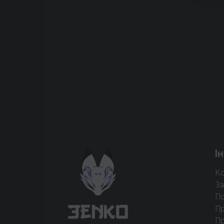
Підтримати проєкт для розвитку
І
крутих нововведень
Ко
Підтримати проєкт
За
По
Пр
Пр