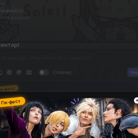
ри
сякденність
кість розділів
ентарі
Спойлер
Над
ік-фест
omic Wave: фестиваль гік-
ультури, косплею, аніме та
Гік-фест
оміксів
12
20
:
59
:
55
 фестивалю
днів