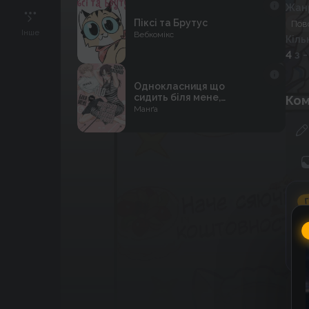
Жан
Піксі та Брутус
Пов
Інше
Вебкомікс
Кіль
4
з -
Однокласниця що
сидить біля мене,
Ком
дивиться на мене
Манґа
хтивими очима
Г
C
к
к
До