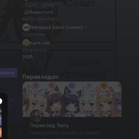
Статус тайтлу
Видається
Автор оригіналу
Nekopara Sekai Connect
Художник
Kami-san
Рік випуску
2025
іслати
Перекладач
Переклад Terry
Приєднуйтеся до мого тг каналу: